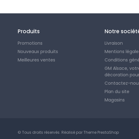
Produits
Notre sociét
Promotions
Livraison
Nouveaux produits
Mentions légale
Meilleures ventes
Conditions gén
GM Alsace, votr
décoration pour
Contactez-nou
Plan du site
Magasins
© Tous droits réservés. Réalisé par
Theme PrestaShop