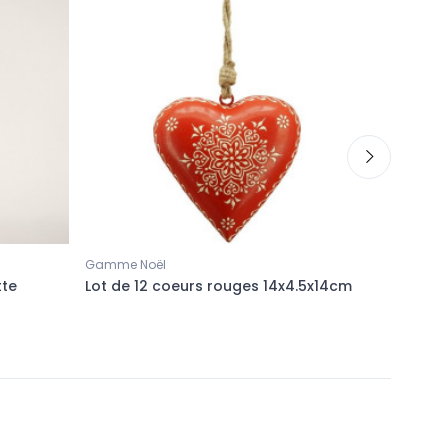
Gamme Noël
Gamme N
tte
Lot de 12 coeurs rouges 14x4.5x14cm
Lot de 8
papillon