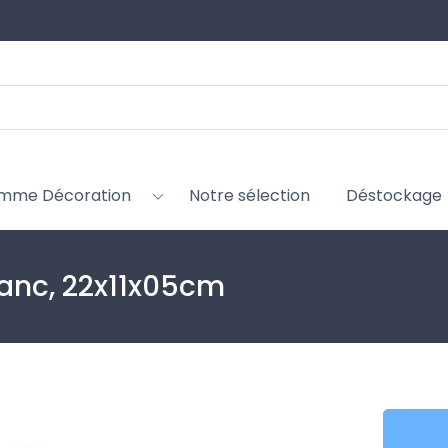
mme Décoration
Notre sélection
Déstockage
lanc, 22x11x05cm