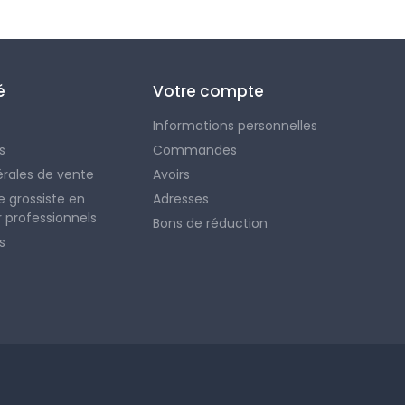
é
Votre compte
Informations personnelles
s
Commandes
érales de vente
Avoirs
e grossiste en
Adresses
 professionnels
Bons de réduction
s