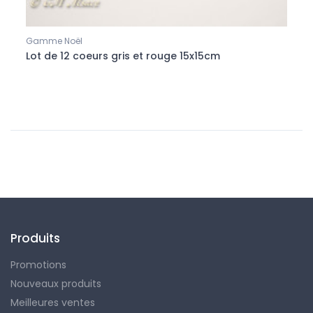
Gamme Noël
Accue
Lot de 12 coeurs gris et rouge 15x15cm
Lot 
Produits
Promotions
Nouveaux produits
Meilleures ventes