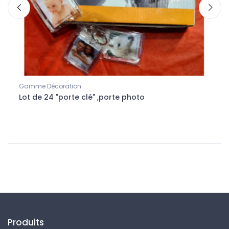
Gamme Décoration
Accue
2cm
Lot de 24 "porte clé" ,porte photo
Lot 
Produits